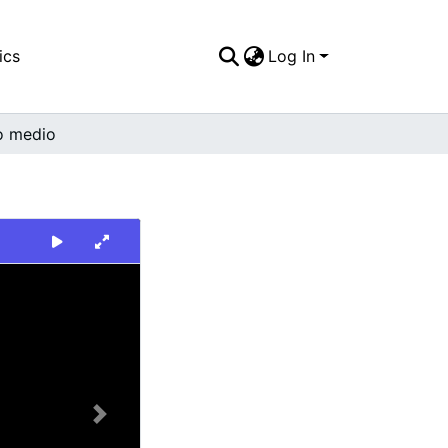
ics
Log In
o medio
Next