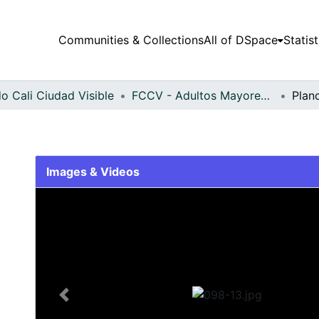
Communities & Collections
All of DSpace
Statist
o Cali Ciudad Visible
FCCV - Adultos Mayores - Patrimonial
Plan
Images & Videos
Slide 1 of 1
Previous