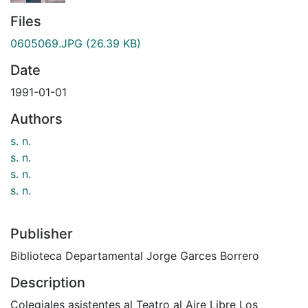
Files
0605069.JPG
(26.39 KB)
Date
1991-01-01
Authors
s. n.
s. n.
s. n.
s. n.
Publisher
Biblioteca Departamental Jorge Garces Borrero
Description
Colegiales asistentes al Teatro al Aire Libre Los