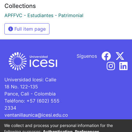
Collections
APFFVC - Estudiantes - Patrimonial
Full item page
Síguenos
Universidad Icesi: Calle
18 No. 122-135
Pance, Cali - Colombia
Teléfono: +57 (602) 555
2334
ventanillaunica@icesi.edu.co
We collect and process your personal information for the
La Universidad Icesi es una Institución de Educación
following purposes:
Authentication, Preferences,