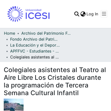
(curren
Log In
Communities & Collec
All of DSpace
Home
Archivo del Patrimonio Fotográfico y Fílmico del Valle del Cauca
Fondo Archivo del Patrimonio Fotográfico y Fílmico del Valle del Cauca
Statistics
La Educación y el Deporte
APFFVC - Estudiantes - Patrimonial
Colegiales asistentes al Teatro al Aire Libre Los Cristales durante la programación de Tercera Semana Cultural Infantil
Colegiales asistentes al Teatro al
Aire Libre Los Cristales durante
la programación de Tercera
Semana Cultural Infantil