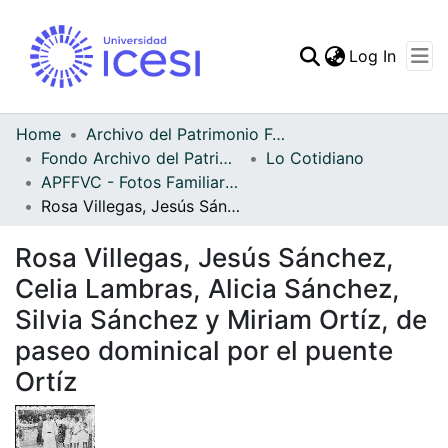
(curren
Log In
Communities & Collec
All of DSpace
Home
Archivo del Patrimonio Fotográfico y Fílmico del Valle del Cauca
Fondo Archivo del Patrimonio Fotográfico y Fílmico del Valle del Cauca
Lo Cotidiano
Statistics
APFFVC - Fotos Familiares - Patrimonial
Rosa Villegas, Jesús Sánchez, Celia Lambras, Alicia Sánchez, Silvia Sánchez y Miriam Ortíz, de paseo dominical por el puente Ortíz
Rosa Villegas, Jesús Sánchez,
Celia Lambras, Alicia Sánchez,
Silvia Sánchez y Miriam Ortíz, de
paseo dominical por el puente
Ortíz