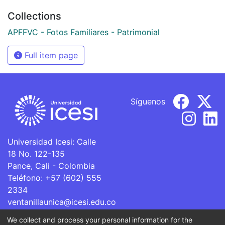
Collections
APFFVC - Fotos Familiares - Patrimonial
Full item page
Síguenos
Universidad Icesi: Calle
18 No. 122-135
Pance, Cali - Colombia
Teléfono: +57 (602) 555
2334
ventanillaunica@icesi.edu.co
We collect and process your personal information for the