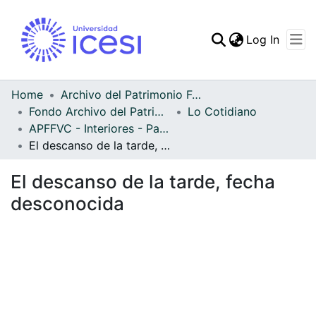
(curren
Log In
Communities & Collec
All of DSpace
Home
Archivo del Patrimonio Fotográfico y Fílmico del Valle del Cauca
Fondo Archivo del Patrimonio Fotográfico y Fílmico del Valle del Cauca
Lo Cotidiano
Statistics
APFFVC - Interiores - Patrimonial
El descanso de la tarde, fecha desconocida
El descanso de la tarde, fecha
desconocida