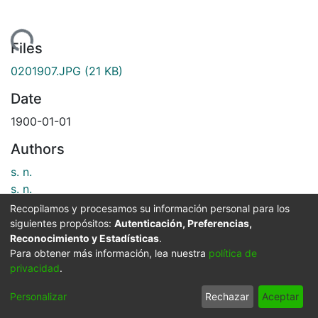
oading...
Files
0201907.JPG
(21 KB)
Date
1900-01-01
Authors
s. n.
s. n.
s. n.
Recopilamos y procesamos su información personal para los
siguientes propósitos:
Autenticación, Preferencias,
Reconocimiento y Estadísticas
.
Publisher
Para obtener más información, lea nuestra
política de
privacidad
.
Biblioteca Departamental Jorge Garces Borrero
Personalizar
Rechazar
Aceptar
Description