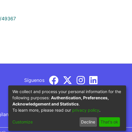
9/49367
Síguenos
We collect and process your personal information for the
following purposes:
Authentication, Preferences,
Acknowledgement and Statistics
.
To learn more, please read our
privacy policy
.
gilancia por parte del Ministerio de Educación
Customize
Decline
That's ok