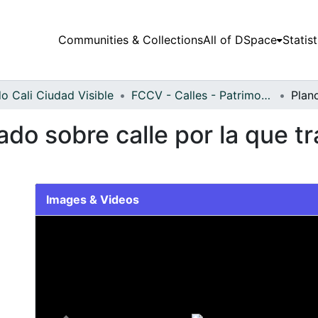
Communities & Collections
All of DSpace
Statist
o Cali Ciudad Visible
FCCV - Calles - Patrimonial
ado sobre calle por la que t
Images & Videos
Slide 1 of 1