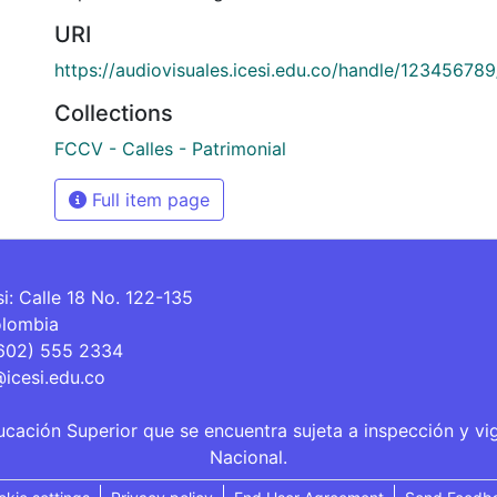
URI
https://audiovisuales.icesi.edu.co/handle/12345678
Collections
FCCV - Calles - Patrimonial
Full item page
si: Calle 18 No. 122-135
olombia
(602) 555 2334
@icesi.edu.co
ucación Superior que se encuentra sujeta a inspección y vi
Nacional.