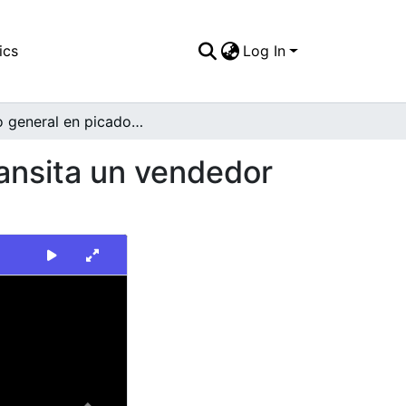
ics
Log In
Plano general en picado sobre calle por la que transita un vendedor de mazamorra
ransita un vendedor