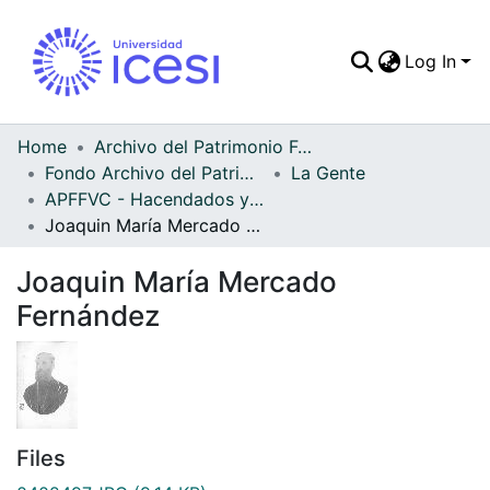
Log In
Communities & Colle
All of DSpace
Home
Archivo del Patrimonio Fotográfico y Fílmico del Valle del Cauca
Fondo Archivo del Patrimonio Fotográfico y Fílmico del Valle del Cauca
La Gente
Statistics
APFFVC - Hacendados y Comerci - Patrimonial
Joaquin María Mercado Fernández
Joaquin María Mercado
Fernández
Files