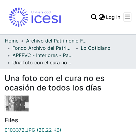
(curren
Log In
Communities & Collec
All of DSpace
Home
Archivo del Patrimonio Fotográfico y Fílmico del Valle del Cauca
Fondo Archivo del Patrimonio Fotográfico y Fílmico del Valle del Cauca
Lo Cotidiano
Statistics
APFFVC - Interiores - Patrimonial
Una foto con el cura no es ocasión de todos los días
Una foto con el cura no es
ocasión de todos los días
Files
0103372.JPG
(20.22 KB)