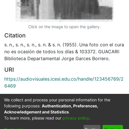
Click on the image to open the gallery.
Citation
s. n., s. n., s. n., s. n. & s. n. (1955). Una foto con el cura
no es ocasión de todos los días & 103372. GUACARI:
Biblioteca Departamental Jorge Garces Borrero.
URI
https://audiovisuales.icesi.edu.co/handle/123456789/2
6469
Collections
We collect and process your personal information for the
following purposes:
Authentication, Preferences,
APFFVC - Interiores - Patrimonial
Acknowledgement and Statistics
.
To learn more, please read our
privacy policy
.
Full item page