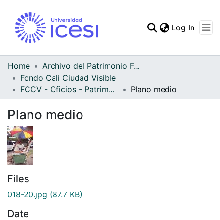
(curren
Log In
Communities & Collec
All of DSpace
Home
Archivo del Patrimonio Fotográfico y Fílmico del Valle del Cauca
Fondo Cali Ciudad Visible
Statistics
FCCV - Oficios - Patrimonial
Plano medio
Plano medio
Files
018-20.jpg
(87.7 KB)
Date