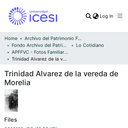
(curren
Log In
Communities & Collec
All of DSpace
Home
Archivo del Patrimonio Fotográfico y Fílmico del Valle del Cauca
Fondo Archivo del Patrimonio Fotográfico y Fílmico del Valle del Cauca
Lo Cotidiano
Statistics
APFFVC - Fotos Familiares - Patrimonial
Trinidad Alvarez de la vereda de Morelia
Trinidad Alvarez de la vereda de
Morelia
Files