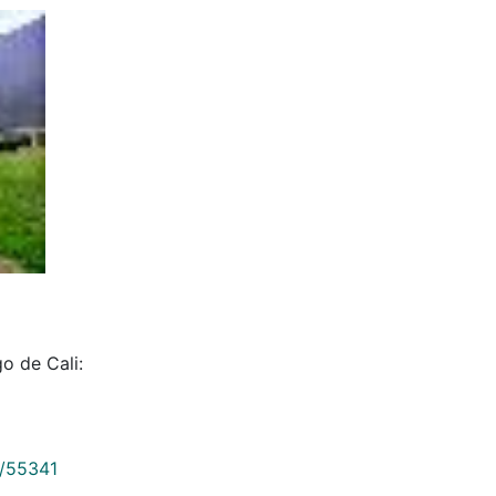
o de Cali:
9/55341