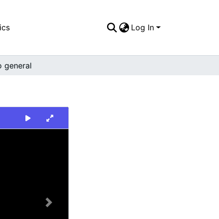
ics
Log In
o general
Next