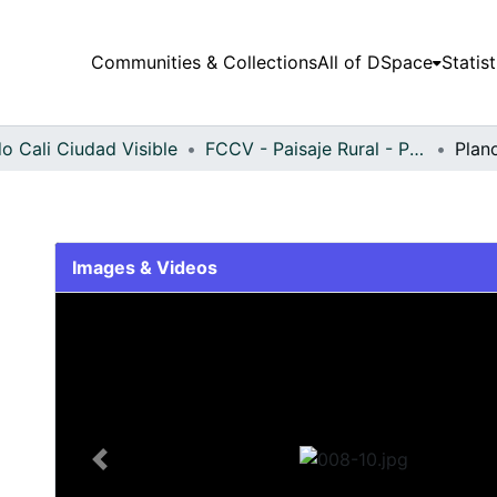
Communities & Collections
All of DSpace
Statist
o Cali Ciudad Visible
FCCV - Paisaje Rural - Patrimonial
Plan
Images & Videos
Slide 1 of 1
Previous