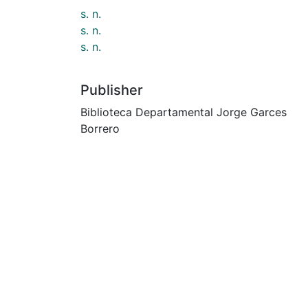
s. n.
s. n.
s. n.
Publisher
Biblioteca Departamental Jorge Garces
Borrero