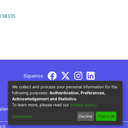
9/38335
Síguenos
We collect and process your personal information for the
following purposes:
Authentication, Preferences,
Acknowledgement and Statistics
.
To learn more, please read our
privacy policy
.
gilancia por parte del Ministerio de Educación
Customize
Decline
That's ok
ack