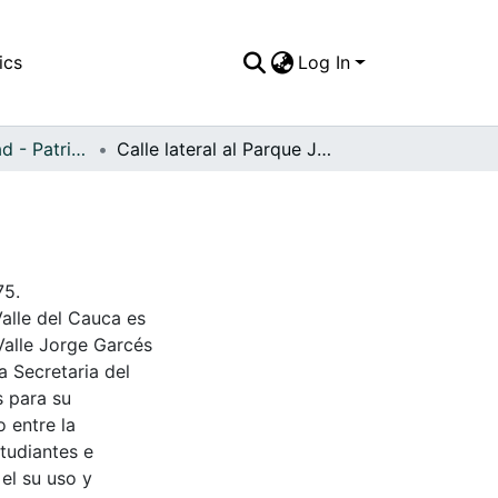
ics
Log In
APFFVC - Ciudad - Patrimonial
Calle lateral al Parque José maría Cabal
75.
Valle del Cauca es
Valle Jorge Garcés
a Secretaria del
s para su
 entre la
tudiantes e
 el su uso y