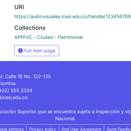
URI
https://audiovisuales.icesi.edu.co/handle/12345678
Collections
APFFVC - Ciudad - Patrimonial
Full item page
si: Calle 18 No. 122-135
olombia
(602) 555 2334
@icesi.edu.co
ucación Superior que se encuentra sujeta a inspección y vi
Nacional.
okie settings
Privacy policy
End User Agreement
Send Feedb