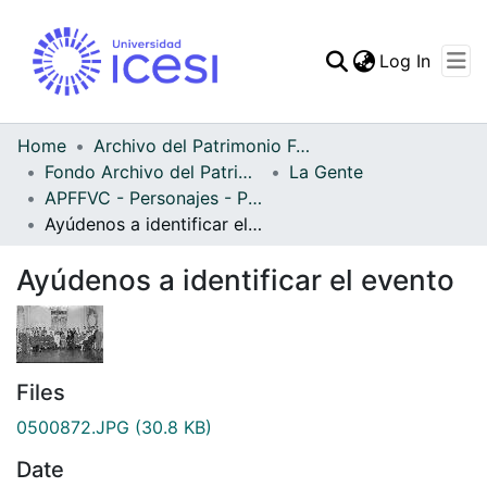
(curren
Log In
Communities & Collec
All of DSpace
Home
Archivo del Patrimonio Fotográfico y Fílmico del Valle del Cauca
Fondo Archivo del Patrimonio Fotográfico y Fílmico del Valle del Cauca
La Gente
Statistics
APFFVC - Personajes - Patrimonial
Ayúdenos a identificar el evento
Ayúdenos a identificar el evento
Files
0500872.JPG
(30.8 KB)
Date