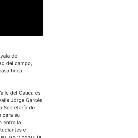
Ayala de
dad del campo,
asa finca.
Valle del Cauca es
Valle Jorge Garcés
a Secretaría de
s para su
 entre la
tudiantes e
 su uso y consulta