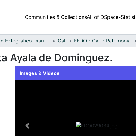
Communities & Collections
All of DSpace
Statist
Fondo Fotográfico Diario Occidente
Cali
FFDO - Cali - Patrimonial
ta Ayala de Dominguez.
Images & Videos
Slide 1 of 2
Previous