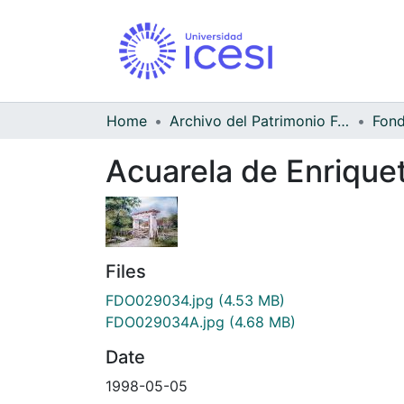
Home
Archivo del Patrimonio Fotográfico y Fílmico del Valle del Cauca
Acuarela de Enrique
Files
FDO029034.jpg
(4.53 MB)
FDO029034A.jpg
(4.68 MB)
Date
1998-05-05