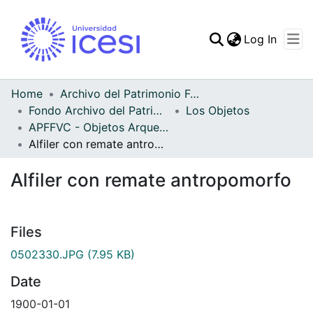
(curren
Log In
Communities & Collec
All of DSpace
Home
Archivo del Patrimonio Fotográfico y Fílmico del Valle del Cauca
Fondo Archivo del Patrimonio Fotográfico y Fílmico del Valle del Cauca
Los Objetos
Statistics
APFFVC - Objetos Arqueológico - Patrimonial
Alfiler con remate antropomorfo
Alfiler con remate antropomorfo
Files
0502330.JPG
(7.95 KB)
Date
1900-01-01