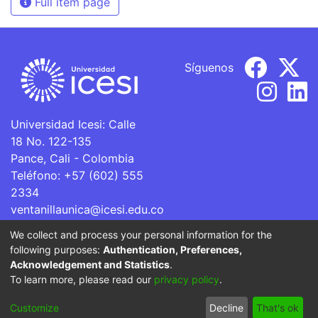
Full item page
Síguenos
Universidad Icesi: Calle
18 No. 122-135
Pance, Cali - Colombia
Teléfono: +57 (602) 555
2334
ventanillaunica@icesi.edu.co
We collect and process your personal information for the
La Universidad Icesi es una Institución de Educación
following purposes:
Authentication, Preferences,
Superior que se encuentra sujeta a inspección y vigilancia
Acknowledgement and Statistics
.
por parte del Ministerio de Educación Nacional.
To learn more, please read our
privacy policy
.
Cookie
Privacy
End User
Send
Customize
Decline
That's ok