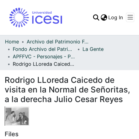
(curren
Log In
Communities & Collec
All of DSpace
Home
Archivo del Patrimonio Fotográfico y Fílmico del Valle del Cauca
Fondo Archivo del Patrimonio Fotográfico y Fílmico del Valle del Cauca
La Gente
Statistics
APFFVC - Personajes - Patrimonial
Rodrigo LLoreda Caicedo de visita en la Normal de Señoritas, a la derecha Julio Cesar Reyes
Rodrigo LLoreda Caicedo de
visita en la Normal de Señoritas,
a la derecha Julio Cesar Reyes
Files