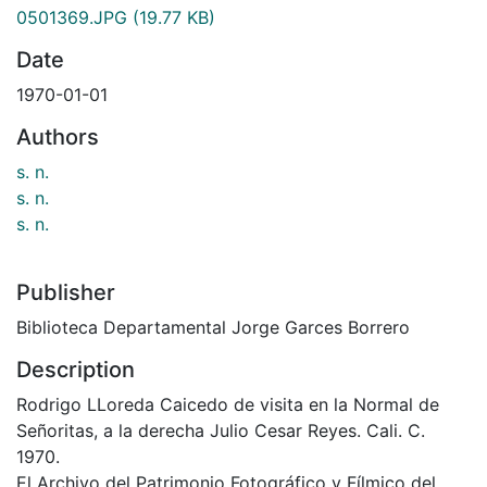
0501369.JPG
(19.77 KB)
Date
1970-01-01
Authors
s. n.
s. n.
s. n.
Publisher
Biblioteca Departamental Jorge Garces Borrero
Description
Rodrigo LLoreda Caicedo de visita en la Normal de
Señoritas, a la derecha Julio Cesar Reyes. Cali. C.
1970.
El Archivo del Patrimonio Fotográfico y Fílmico del