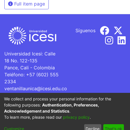
Full item page
Síguenos
Universidad Icesi: Calle
18 No. 122-135
Pance, Cali - Colombia
Teléfono: +57 (602) 555
2334
ventanillaunica@icesi.edu.co
We collect and process your personal information for the
La Universidad Icesi es una Institución de Educación
following purposes:
Authentication, Preferences,
Superior que se encuentra sujeta a inspección y vigilancia
Acknowledgement and Statistics
.
por parte del Ministerio de Educación Nacional.
To learn more, please read our
privacy policy
.
Cookie
Privacy
End User
Send
Customize
Decline
That's ok