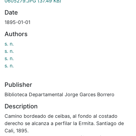
0605279.JPG
(37.49 KB)
Date
1895-01-01
Authors
s. n.
s. n.
s. n.
s. n.
Publisher
Biblioteca Departamental Jorge Garces Borrero
Description
Camino bordeado de ceibas, al fondo al costado
derecho se alcanza a perfilar la Ermita. Santiago de
Cali, 1895.