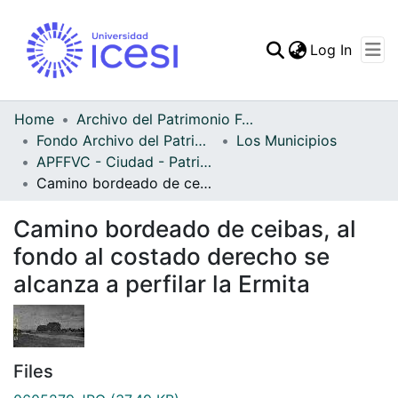
(curren
Log In
Communities & Collec
All of DSpace
Home
Archivo del Patrimonio Fotográfico y Fílmico del Valle del Cauca
Fondo Archivo del Patrimonio Fotográfico y Fílmico del Valle del Cauca
Los Municipios
Statistics
APFFVC - Ciudad - Patrimonial
Camino bordeado de ceibas, al fondo al costado derecho se alcanza a perfilar la Ermita
Camino bordeado de ceibas, al
fondo al costado derecho se
alcanza a perfilar la Ermita
Files