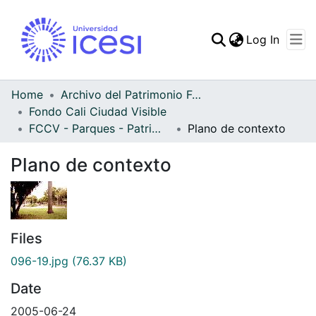
(curren
Log In
Communities & Collec
All of DSpace
Home
Archivo del Patrimonio Fotográfico y Fílmico del Valle del Cauca
Fondo Cali Ciudad Visible
Statistics
FCCV - Parques - Patrimonial
Plano de contexto
Plano de contexto
Files
096-19.jpg
(76.37 KB)
Date
2005-06-24