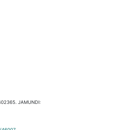
& 402365. JAMUNDI:
9/46007