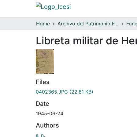
Home
Archivo del Patrimonio Fotográfico y Fílmico del Valle del Cauca
Libreta militar de 
Files
0402365.JPG
(22.81 KB)
Date
1945-06-24
Authors
s. n.