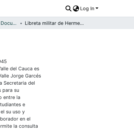
Log In
APFFVC - Libros y Documentos - Patrimonial
Libreta militar de Hermes Hernández
945
Valle del Cauca es
Valle Jorge Garcés
a Secretaria del
s para su
 entre la
tudiantes e
 el su uso y
aborador en el
rmite la consulta