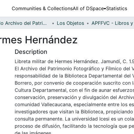
Communities & Collections
All of DSpace
Statistics
Fondo Archivo del Patrimonio Fotográfico y Fílmico del Valle del Cauca
Los Objetos
Hermes Hernández
Description
Libreta militar de Hermes Hernández. Jamundí, C. 1.
El Archivo del Patrimonio Fotográfico y Fílmico del 
responsabilidad de la Biblioteca Departamental del 
Borrero, por convenio de cooperación suscrito con l
Cultura Departamental, con el fin de aunar esfuerzo
conservación, preservación y divulgación del Archivo
comunidad Vallecaucana, especialmente entre los es
investigadores que visitan la Biblioteca, propiciando
consulta permanente. La universidad Icesi es un col
proceso de difusión, facilitando la tecnología que pe
de las imágenes.