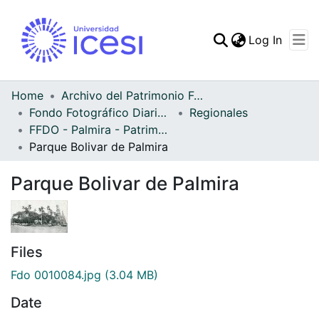
(curren
Log In
Communities & Collec
All of DSpace
Home
Archivo del Patrimonio Fotográfico y Fílmico del Valle del Cauca
Fondo Fotográfico Diario Occidente
Regionales
Statistics
FFDO - Palmira - Patrimonial
Parque Bolivar de Palmira
Parque Bolivar de Palmira
Files
Fdo 0010084.jpg
(3.04 MB)
Date