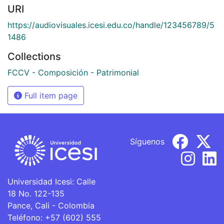
URI
https://audiovisuales.icesi.edu.co/handle/123456789/5
1486
Collections
FCCV - Composición - Patrimonial
Full item page
Síguenos
Universidad Icesi: Calle
18 No. 122-135
Pance, Cali - Colombia
Teléfono: +57 (602) 555