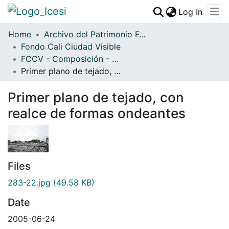
(curren
Log In
Communities & Collections
Home
Archivo del Patrimonio Fotográfico y Fílmico del Valle del Cauca
Fondo Cali Ciudad Visible
All of DSpace
FCCV - Composición - Patrimonial
Statistics
Primer plano de tejado, con realce de formas ondeantes
Primer plano de tejado, con
realce de formas ondeantes
Files
283-22.jpg
(49.58 KB)
Date
2005-06-24