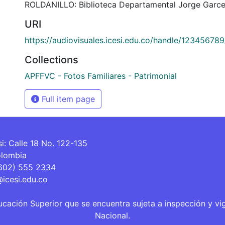
ROLDANILLO: Biblioteca Departamental Jorge Garce
URI
https://audiovisuales.icesi.edu.co/handle/12345678
Collections
APFFVC - Fotos Familiares - Patrimonial
Full item page
si: Calle 18 No. 122-135
olombia
(602) 555 2334
@icesi.edu.co
ucación Superior que se encuentra sujeta a inspección y vi
Nacional.