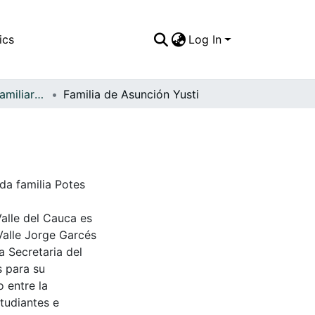
ics
Log In
APFFVC - Fotos Familiares - Patrimonial
Familia de Asunción Yusti
ida familia Potes
Valle del Cauca es
Valle Jorge Garcés
a Secretaria del
s para su
 entre la
tudiantes e