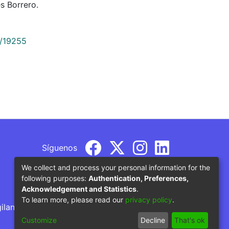
s Borrero.
9/19255
Síguenos
We collect and process your personal information for the
following purposes:
Authentication, Preferences,
Acknowledgement and Statistics
.
To learn more, please read our
privacy policy
.
gilancia por parte del Ministerio de Educación
Customize
Decline
That's ok