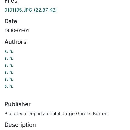
Files
0101195.JPG
(22.87 KB)
Date
1960-01-01
Authors
s. n.
s. n.
s. n.
s. n.
s. n.
s. n.
Publisher
Biblioteca Departamental Jorge Garces Borrero
Description