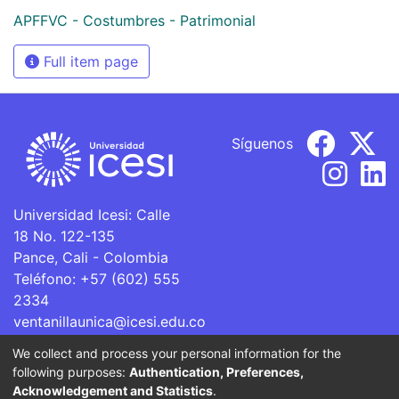
APFFVC - Costumbres - Patrimonial
Full item page
Síguenos
Universidad Icesi: Calle
18 No. 122-135
Pance, Cali - Colombia
Teléfono: +57 (602) 555
2334
ventanillaunica@icesi.edu.co
We collect and process your personal information for the
La Universidad Icesi es una Institución de Educación
following purposes:
Authentication, Preferences,
Superior que se encuentra sujeta a inspección y vigilancia
Acknowledgement and Statistics
.