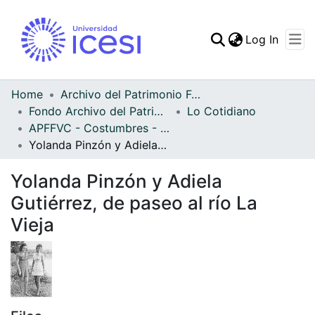
(curren
Log In
Communities & Collec
All of DSpace
Home
Archivo del Patrimonio Fotográfico y Fílmico del Valle del Cauca
Fondo Archivo del Patrimonio Fotográfico y Fílmico del Valle del Cauca
Lo Cotidiano
Statistics
APFFVC - Costumbres - Patrimonial
Yolanda Pinzón y Adiela Gutiérrez, de paseo al río La Vieja
Yolanda Pinzón y Adiela
Gutiérrez, de paseo al río La
Vieja