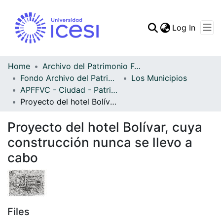
(curren
Log In
Communities & Collec
All of DSpace
Home
Archivo del Patrimonio Fotográfico y Fílmico del Valle del Cauca
Fondo Archivo del Patrimonio Fotográfico y Fílmico del Valle del Cauca
Los Municipios
Statistics
APFFVC - Ciudad - Patrimonial
Proyecto del hotel Bolívar, cuya construcción nunca se llevo a cabo
Proyecto del hotel Bolívar, cuya
construcción nunca se llevo a
cabo
Files