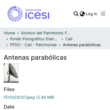
(curren
Log In
Communities & Collec
All of DSpace
Home
Archivo del Patrimonio Fotográfico y Fílmico del Valle del Cauca
Fondo Fotográfico Diario Occidente
Cali
Statistics
FFDO - Cali - Patrimonial
Antenas parabólicas
Antenas parabólicas
Files
FDO028257.jpeg
(2.46 MB)
Date