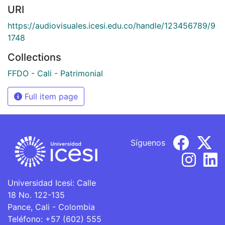
URI
https://audiovisuales.icesi.edu.co/handle/123456789/9
1748
Collections
FFDO - Cali - Patrimonial
Full item page
Síguenos
Universidad Icesi: Calle
18 No. 122-135
Pance, Cali - Colombia
Teléfono: +57 (602) 555