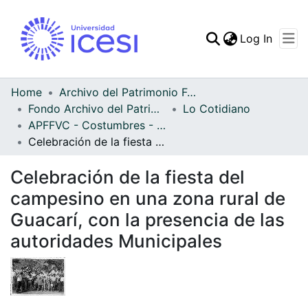
(curren
Log In
Communities & Collec
All of DSpace
Home
Archivo del Patrimonio Fotográfico y Fílmico del Valle del Cauca
Fondo Archivo del Patrimonio Fotográfico y Fílmico del Valle del Cauca
Lo Cotidiano
Statistics
APFFVC - Costumbres - Patrimonial
Celebración de la fiesta del campesino en una zona rural de Guacarí, con la presencia de las autoridades Municipales
Celebración de la fiesta del
campesino en una zona rural de
Guacarí, con la presencia de las
autoridades Municipales