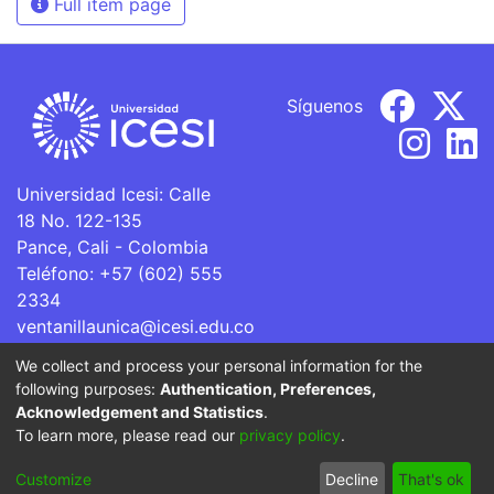
Full item page
Síguenos
Universidad Icesi: Calle
18 No. 122-135
Pance, Cali - Colombia
Teléfono: +57 (602) 555
2334
ventanillaunica@icesi.edu.co
We collect and process your personal information for the
La Universidad Icesi es una Institución de Educación
following purposes:
Authentication, Preferences,
Superior que se encuentra sujeta a inspección y vigilancia
Acknowledgement and Statistics
.
por parte del Ministerio de Educación Nacional.
To learn more, please read our
privacy policy
.
Cookie
Privacy
End User
Send
Customize
Decline
That's ok