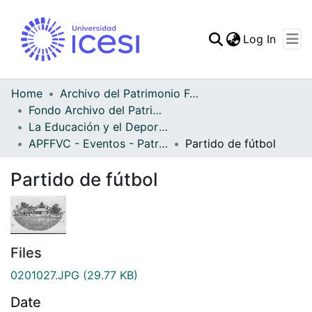
(curren
Log In
Communities & Collec
All of DSpace
Home
Archivo del Patrimonio Fotográfico y Fílmico del Valle del Cauca
Fondo Archivo del Patrimonio Fotográfico y Fílmico del Valle del Cauca
Statistics
La Educación y el Deporte
APFFVC - Eventos - Patrimonial
Partido de fútbol
Partido de fútbol
Files
0201027.JPG
(29.77 KB)
Date