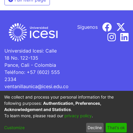
Síguenos
Universidad Icesi: Calle
18 No. 122-135
Pance, Cali - Colombia
Teléfono: +57 (602) 555
2334
ventanillaunica@icesi.edu.co
We collect and process your personal information for the
La Universidad Icesi es una Institución de Educación
following purposes:
Authentication, Preferences,
Superior que se encuentra sujeta a inspección y vigilancia
Acknowledgement and Statistics
.
por parte del Ministerio de Educación Nacional.
To learn more, please read our
privacy policy
.
Cookie
Privacy
End User
Send
Customize
Decline
That's ok
settings
policy
Agreement
Feedback