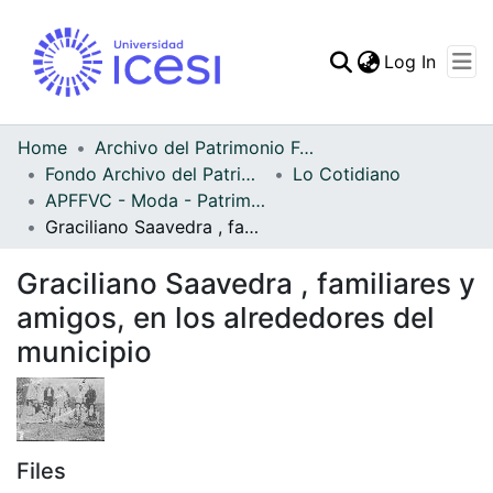
(curren
Log In
Communities & Collec
All of DSpace
Home
Archivo del Patrimonio Fotográfico y Fílmico del Valle del Cauca
Fondo Archivo del Patrimonio Fotográfico y Fílmico del Valle del Cauca
Lo Cotidiano
Statistics
APFFVC - Moda - Patrimonial
Graciliano Saavedra , familiares y amigos, en los alrededores del municipio
Graciliano Saavedra , familiares y
amigos, en los alrededores del
municipio
Files