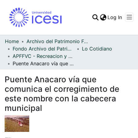
(curren
Log In
Communities & Collec
All of DSpace
Home
Archivo del Patrimonio Fotográfico y Fílmico del Valle del Cauca
Fondo Archivo del Patrimonio Fotográfico y Fílmico del Valle del Cauca
Lo Cotidiano
Statistics
APFFVC - Recreacion y Paseo - Patrimonial
Puente Anacaro vía que comunica el corregimiento de este nombre con la cabecera municipal
Puente Anacaro vía que
comunica el corregimiento de
este nombre con la cabecera
municipal