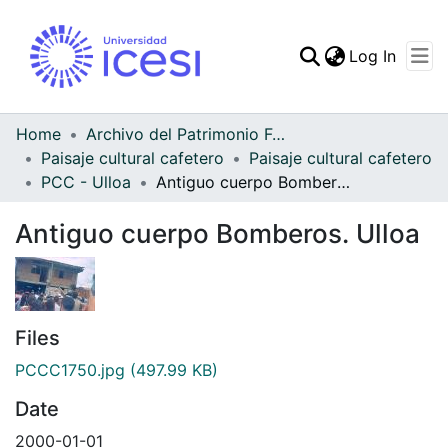
(curren
Log In
Communities & Collec
All of DSpace
Home
Archivo del Patrimonio Fotográfico y Fílmico del Valle del Cauca
Paisaje cultural cafetero
Paisaje cultural cafetero
Statistics
PCC - Ulloa
Antiguo cuerpo Bomberos. Ulloa
Antiguo cuerpo Bomberos. Ulloa
Files
PCCC1750.jpg
(497.99 KB)
Date
2000-01-01