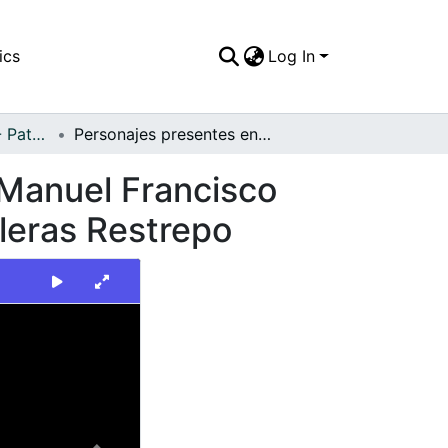
ics
Log In
FFDO - Personajes - Patrimonial
Personajes presentes en la comida ofrecida por Manuel Francisco Becerra, gobernador del Valle, al doctor Carlos Lleras Restrepo
 Manuel Francisco
Lleras Restrepo