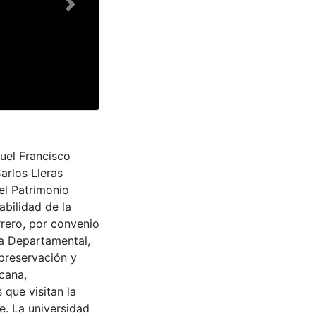
Next
uel Francisco
arlos Lleras
el Patrimonio
abilidad de la
rrero, por convenio
ra Departamental,
 preservación y
cana,
 que visitan la
e. La universidad