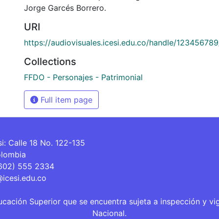
Jorge Garcés Borrero.
URI
https://audiovisuales.icesi.edu.co/handle/12345678
Collections
FFDO - Personajes - Patrimonial
Full item page
si: Calle 18 No. 122-135
olombia
(602) 555 2334
@icesi.edu.co
ucación Superior que se encuentra sujeta a inspección y vi
Nacional.