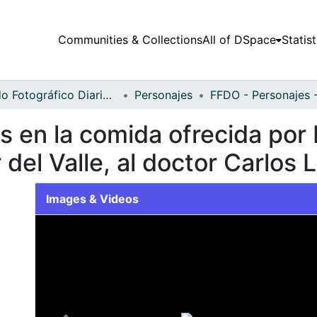
Communities & Collections
All of DSpace
Statist
Fondo Fotográfico Diario Occidente
Personajes
s en la comida ofrecida por
del Valle, al doctor Carlos 
Images & Videos
Slide 1 of 1