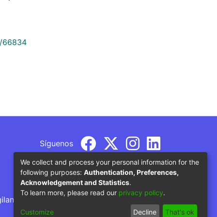
9/66834
Síguenos
We collect and process your personal information for the
following purposes:
Authentication, Preferences,
Acknowledgement and Statistics
.
To learn more, please read our
privacy policy
.
gilancia por parte del Ministerio de Educación
Customize
Decline
That's ok