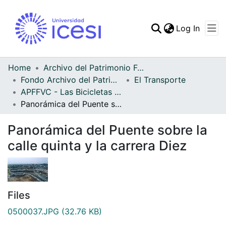
(curren
Log In
Communities & Collec
All of DSpace
Home
Archivo del Patrimonio Fotográfico y Fílmico del Valle del Cauca
Fondo Archivo del Patrimonio Fotográfico y Fílmico del Valle del Cauca
El Transporte
Statistics
APFFVC - Las Bicicletas y Ca - Patrimonial
Panorámica del Puente sobre la calle quinta y la carrera Diez
Panorámica del Puente sobre la
calle quinta y la carrera Diez
Files
0500037.JPG
(32.76 KB)