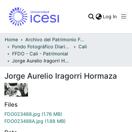
(curren
Log In
Communities & Collec
All of DSpace
Home
Archivo del Patrimonio Fotográfico y Fílmico del Valle del Cauca
Fondo Fotográfico Diario Occidente
Cali
Statistics
FFDO - Cali - Patrimonial
Jorge Aurelio Iragorri Hormaza
Jorge Aurelio Iragorri Hormaza
Files
FDO023488.jpg
(1.76 MB)
FDO023488A.jpg
(1.88 MB)