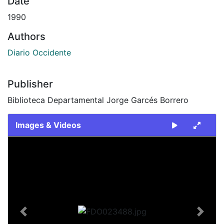
Date
1990
Authors
Diario Occidente
Publisher
Biblioteca Departamental Jorge Garcés Borrero
Images & Videos
Slide 1 of 2
Previous
Next