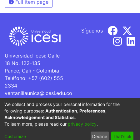
Full item page
Síguenos
Universidad Icesi: Calle
18 No. 122-135
Pance, Cali - Colombia
Teléfono: +57 (602) 555
2334
ventanillaunica@icesi.edu.co
We collect and process your personal information for the
La Universidad Icesi es una Institución de Educación
following purposes:
Authentication, Preferences,
Superior que se encuentra sujeta a inspección y vigilancia
Acknowledgement and Statistics
.
por parte del Ministerio de Educación Nacional.
To learn more, please read our
privacy policy
.
Cookie
Privacy
End User
Send
Customize
Decline
That's ok