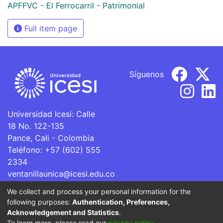
APFFVC - El Ferrocarril - Patrimonial
Full item page
Síguenos
Universidad Icesi: Calle
18 No. 122-135
Pance, Cali - Colombia
Teléfono: +57 (602) 555
2334
ventanillaunica@icesi.edu.co
We collect and process your personal information for the
La Universidad Icesi es una Institución de Educación
following purposes:
Authentication, Preferences,
Superior que se encuentra sujeta a inspección y vigilancia
Acknowledgement and Statistics
.
por parte del Ministerio de Educación Nacional.
To learn more, please read our
privacy policy
.