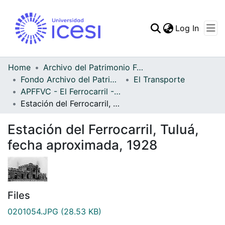
(curren
Log In
Communities & Collec
All of DSpace
Home
Archivo del Patrimonio Fotográfico y Fílmico del Valle del Cauca
Fondo Archivo del Patrimonio Fotográfico y Fílmico del Valle del Cauca
El Transporte
Statistics
APFFVC - El Ferrocarril - Patrimonial
Estación del Ferrocarril, Tuluá, fecha aproximada, 1928
Estación del Ferrocarril, Tuluá,
fecha aproximada, 1928
Files
0201054.JPG
(28.53 KB)