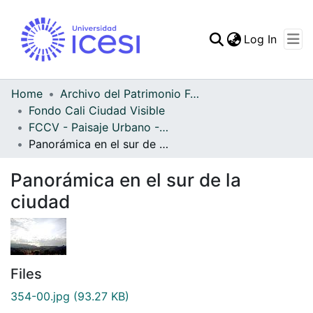
(curren
Log In
Communities & Collec
All of DSpace
Home
Archivo del Patrimonio Fotográfico y Fílmico del Valle del Cauca
Fondo Cali Ciudad Visible
Statistics
FCCV - Paisaje Urbano - Patrimonial
Panorámica en el sur de la ciudad
Panorámica en el sur de la
ciudad
Files
354-00.jpg
(93.27 KB)