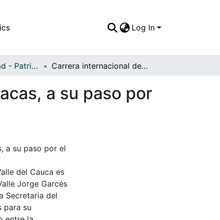
ics
Log In
APFFVC - Ciudad - Patrimonial
Carrera internacional de autos Buenos Aires-Caracas, a su paso por el municipio de Caicedonia
acas, a su paso por
, a su paso por el
Valle del Cauca es
Valle Jorge Garcés
a Secretaria del
s para su
 entre la