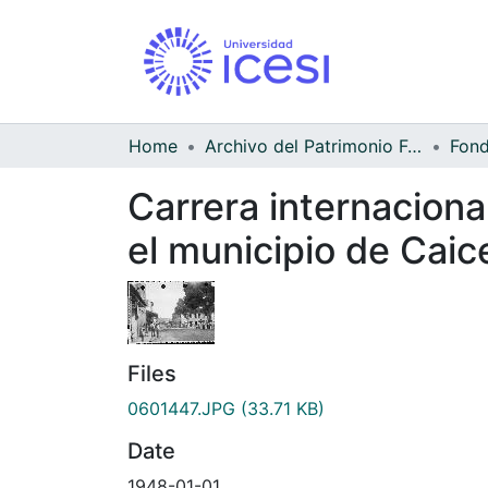
Home
Archivo del Patrimonio Fotográfico y Fílmico del Valle del Cauca
Carrera internaciona
el municipio de Caic
Files
0601447.JPG
(33.71 KB)
Date
1948-01-01