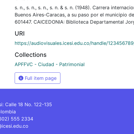
s. n., s. n., s. n., s. n. & s. n. (1948). Carrera internac
Buenos Aires-Caracas, a su paso por el municipio d
601447. CAICEDONIA: Biblioteca Departamental Jor
URI
https://audiovisuales.icesi.edu.co/handle/12345678
Collections
APFFVC - Ciudad - Patrimonial
Full item page
si: Calle 18 No. 122-135
olombia
(602) 555 2334
@icesi.edu.co