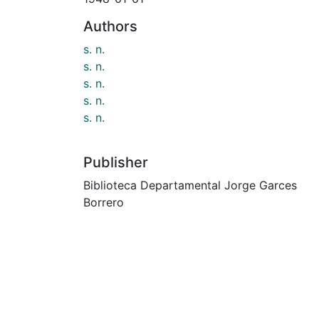
Authors
s. n.
s. n.
s. n.
s. n.
s. n.
Publisher
Biblioteca Departamental Jorge Garces
Borrero