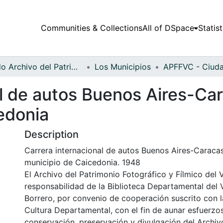
Communities & Collections
All of DSpace
Statist
Fondo Archivo del Patrimonio Fotográfico y Fílmico del Valle del Cauca
Los Municipios
l de autos Buenos Aires-Car
edonia
Description
Carrera internacional de autos Buenos Aires-Caracas
municipio de Caicedonia. 1948
El Archivo del Patrimonio Fotográfico y Fílmico del 
responsabilidad de la Biblioteca Departamental del 
Borrero, por convenio de cooperación suscrito con l
Cultura Departamental, con el fin de aunar esfuerzo
conservación, preservación y divulgación del Archivo