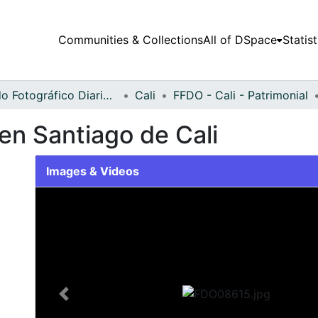
Communities & Collections
All of DSpace
Statist
Fondo Fotográfico Diario Occidente
Cali
FFDO - Cali - Patrimonial
 en Santiago de Cali
Images & Videos
Slide 1 of 1
Previous