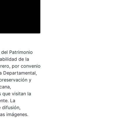
o del Patrimonio
abilidad de la
rrero, por convenio
ra Departamental,
 preservación y
cana,
 que visitan la
nte. La
 difusión,
 las imágenes.