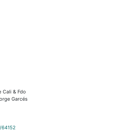
e Cali & Fdo
Jorge Garcés
9/64152