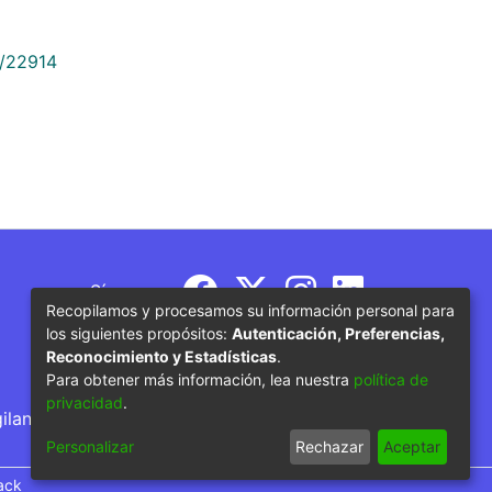
9/22914
Síguenos
Recopilamos y procesamos su información personal para
los siguientes propósitos:
Autenticación, Preferencias,
Reconocimiento y Estadísticas
.
Para obtener más información, lea nuestra
política de
privacidad
.
gilancia por parte del Ministerio de Educación
Personalizar
Rechazar
Aceptar
ack