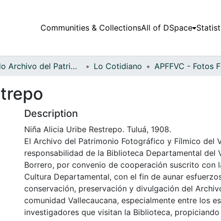
Communities & Collections
All of DSpace
Statist
Fondo Archivo del Patrimonio Fotográfico y Fílmico del Valle del Cauca
Lo Cotidiano
strepo
Description
Niña Alicia Uribe Restrepo. Tuluá, 1908.
El Archivo del Patrimonio Fotográfico y Fílmico del 
responsabilidad de la Biblioteca Departamental del 
Borrero, por convenio de cooperación suscrito con l
Cultura Departamental, con el fin de aunar esfuerzo
conservación, preservación y divulgación del Archivo
comunidad Vallecaucana, especialmente entre los es
investigadores que visitan la Biblioteca, propiciando