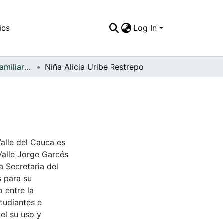
ics
Log In
APFFVC - Fotos Familiares - Patrimonial
Niña Alicia Uribe Restrepo
Valle del Cauca es
Valle Jorge Garcés
a Secretaria del
s para su
 entre la
tudiantes e
 el su uso y