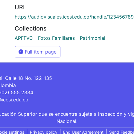
URI
https://audiovisuales.icesi.edu.co/handle/12345678
Collections
APFFVC - Fotos Familiares - Patrimonial
Full item page
si: Calle 18 No. 122-135
olombia
(602) 555 2334
@icesi.edu.co
ucación Superior que se encuentra sujeta a inspección y vi
Nacional.
okie settings
Privacy policy
End User Agreement
Send Feedb