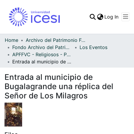
(curren
Log In
Communities & Collec
All of DSpace
Home
Archivo del Patrimonio Fotográfico y Fílmico del Valle del Cauca
Fondo Archivo del Patrimonio Fotográfico y Fílmico del Valle del Cauca
Los Eventos
Statistics
APFFVC - Religiosos - Patrimonial
Entrada al municipio de Bugalagrande una réplica del Señor de Los Milagros
Entrada al municipio de
Bugalagrande una réplica del
Señor de Los Milagros