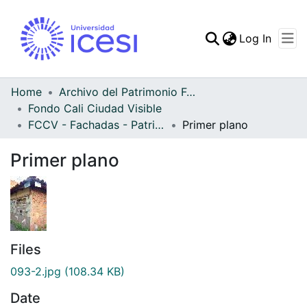
(curren
Log In
Communities & Collec
All of DSpace
Home
Archivo del Patrimonio Fotográfico y Fílmico del Valle del Cauca
Fondo Cali Ciudad Visible
Statistics
FCCV - Fachadas - Patrimonial
Primer plano
Primer plano
Files
093-2.jpg
(108.34 KB)
Date