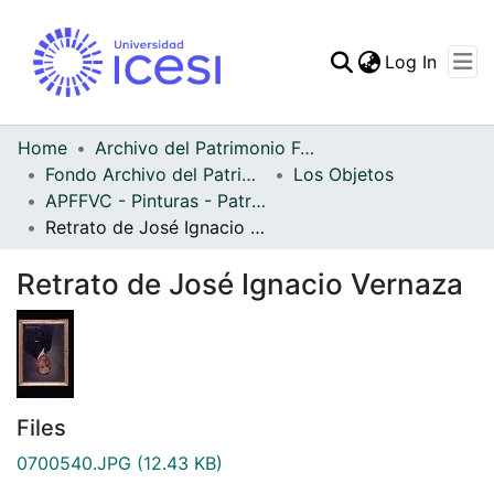
(curren
Log In
Communities & Collec
All of DSpace
Home
Archivo del Patrimonio Fotográfico y Fílmico del Valle del Cauca
Fondo Archivo del Patrimonio Fotográfico y Fílmico del Valle del Cauca
Los Objetos
Statistics
APFFVC - Pinturas - Patrimonial
Retrato de José Ignacio Vernaza
Retrato de José Ignacio Vernaza
Files
0700540.JPG
(12.43 KB)