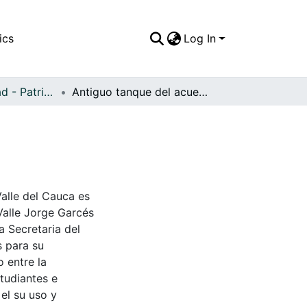
ics
Log In
APFFVC - Ciudad - Patrimonial
Antiguo tanque del acueducto, Sevilla, C
Valle del Cauca es
Valle Jorge Garcés
a Secretaria del
s para su
 entre la
tudiantes e
 el su uso y