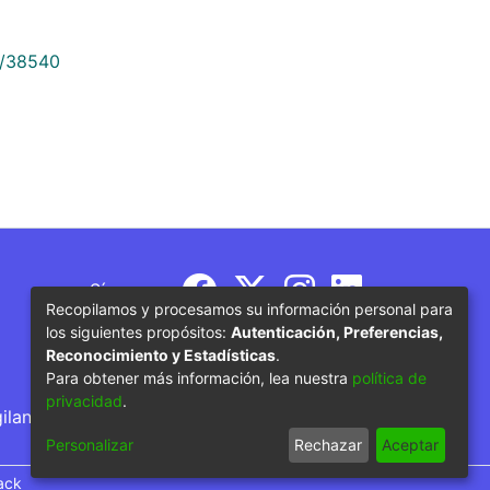
9/38540
Síguenos
Recopilamos y procesamos su información personal para
los siguientes propósitos:
Autenticación, Preferencias,
Reconocimiento y Estadísticas
.
Para obtener más información, lea nuestra
política de
privacidad
.
gilancia por parte del Ministerio de Educación
Personalizar
Rechazar
Aceptar
ack