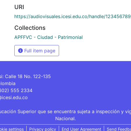
URI
https://audiovisuales.icesi.edu.co/handle/12345678
Collections
APFFVC - Ciudad - Patrimonial
Full item page
si: Calle 18 No. 122-135
olombia
(602) 555 2334
@icesi.edu.co
ucación Superior que se encuentra sujeta a inspección y vi
Nacional.
okie settings
Privacy policy
End User Agreement
Send Feedb