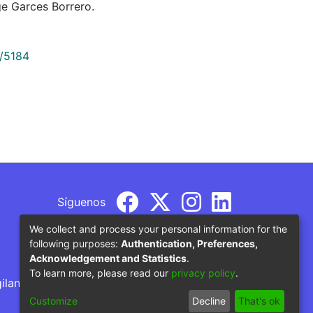
e Garces Borrero.
9/5184
Síguenos
We collect and process your personal information for the
following purposes:
Authentication, Preferences,
Acknowledgement and Statistics
.
To learn more, please read our
privacy policy
.
gilancia por parte del Ministerio de Educación
Customize
Decline
That's ok