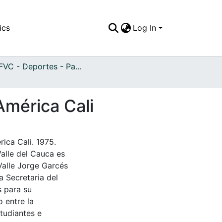
ics
Log In
APFFVC - Deportes - Patrimonial
América Cali
ica Cali. 1975.
Valle del Cauca es
Valle Jorge Garcés
a Secretaria del
s para su
 entre la
tudiantes e