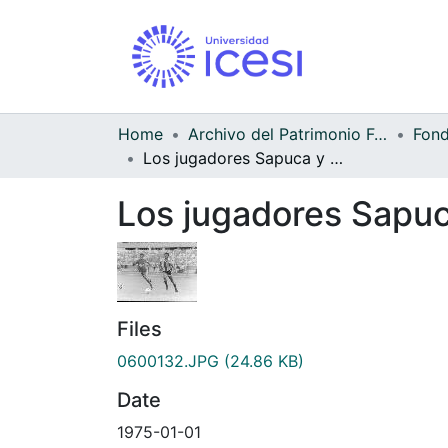
Home
Archivo del Patrimonio Fotográfico y Fílmico del Valle del Cauca
Los jugadores Sapuca y Penagos del Deportivo América Cali
Los jugadores Sapuc
Files
0600132.JPG
(24.86 KB)
Date
1975-01-01