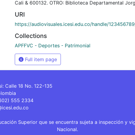
Cali & 600132. OTRO: Biblioteca Departamental Jorg
URI
https://audiovisuales.icesi.edu.co/handle/12345678
Collections
APFFVC - Deportes - Patrimonial
Full item page
si: Calle 18 No. 122-135
olombia
(602) 555 2334
@icesi.edu.co
ucación Superior que se encuentra sujeta a inspección y vi
Nacional.