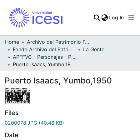
(curren
Log In
Communities & Collec
All of DSpace
Home
Archivo del Patrimonio Fotográfico y Fílmico del Valle del Cauca
Fondo Archivo del Patrimonio Fotográfico y Fílmico del Valle del Cauca
La Gente
Statistics
APFFVC - Personajes - Patrimonial
Puerto Isaacs, Yumbo,1950
Puerto Isaacs, Yumbo,1950
Files
0200078.JPG
(40.46 KB)
Date