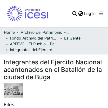
(curren
Log In
Communities & Collec
All of DSpace
Home
Archivo del Patrimonio Fotográfico y Fílmico del Valle del Cauca
Fondo Archivo del Patrimonio Fotográfico y Fílmico del Valle del Cauca
La Gente
Statistics
APFFVC - El Pueblo - Patrimonial
Integrantes del Ejercito Nacional acantonados en el Batallón de la ciudad de Buga
Integrantes del Ejercito Nacional
acantonados en el Batallón de la
ciudad de Buga
Files