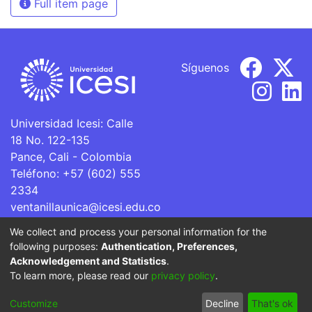
Full item page
Síguenos
Universidad Icesi: Calle
18 No. 122-135
Pance, Cali - Colombia
Teléfono: +57 (602) 555
2334
ventanillaunica@icesi.edu.co
We collect and process your personal information for the
La Universidad Icesi es una Institución de Educación
following purposes:
Authentication, Preferences,
Superior que se encuentra sujeta a inspección y vigilancia
Acknowledgement and Statistics
.
por parte del Ministerio de Educación Nacional.
To learn more, please read our
privacy policy
.
Cookie
Privacy
End User
Send
Customize
Decline
That's ok