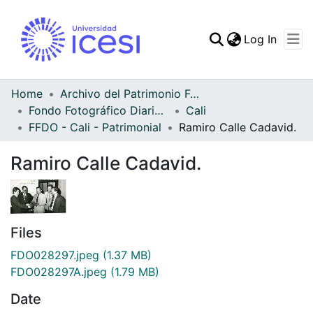
(curren
Log In
Communities & Collec
All of DSpace
Home
Archivo del Patrimonio Fotográfico y Fílmico del Valle del Cauca
Fondo Fotográfico Diario Occidente
Cali
Statistics
FFDO - Cali - Patrimonial
Ramiro Calle Cadavid.
Ramiro Calle Cadavid.
Files
FDO028297.jpeg
(1.37 MB)
FDO028297A.jpeg
(1.79 MB)
Date