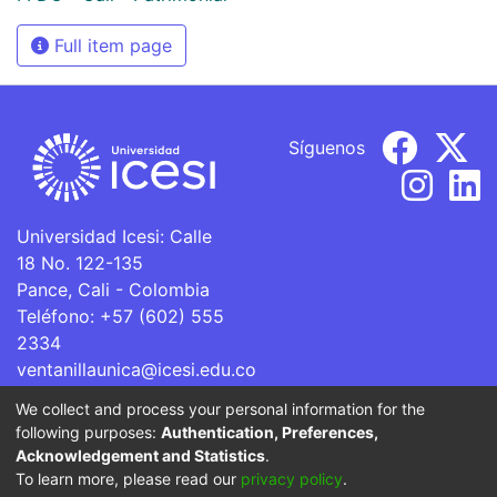
Full item page
Síguenos
Universidad Icesi: Calle
18 No. 122-135
Pance, Cali - Colombia
Teléfono: +57 (602) 555
2334
ventanillaunica@icesi.edu.co
We collect and process your personal information for the
La Universidad Icesi es una Institución de Educación
following purposes:
Authentication, Preferences,
Superior que se encuentra sujeta a inspección y vigilancia
Acknowledgement and Statistics
.
por parte del Ministerio de Educación Nacional.
To learn more, please read our
privacy policy
.