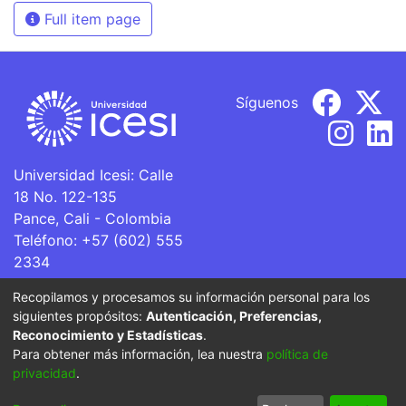
Full item page
Síguenos
Universidad Icesi: Calle
18 No. 122-135
Pance, Cali - Colombia
Teléfono: +57 (602) 555
2334
ventanillaunica@icesi.edu.co
Recopilamos y procesamos su información personal para los
siguientes propósitos:
Autenticación, Preferencias,
La Universidad Icesi es una Institución de Educación
Reconocimiento y Estadísticas
.
Superior que se encuentra sujeta a inspección y vigilancia
Para obtener más información, lea nuestra
política de
por parte del Ministerio de Educación Nacional.
privacidad
.
Cookie
Privacy
End User
Send