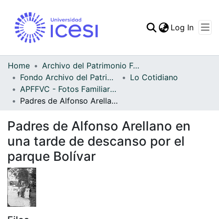
(curren
Log In
Communities & Collec
All of DSpace
Home
Archivo del Patrimonio Fotográfico y Fílmico del Valle del Cauca
Fondo Archivo del Patrimonio Fotográfico y Fílmico del Valle del Cauca
Lo Cotidiano
Statistics
APFFVC - Fotos Familiares - Patrimonial
Padres de Alfonso Arellano en una tarde de descanso por el parque Bolívar
Padres de Alfonso Arellano en
una tarde de descanso por el
parque Bolívar