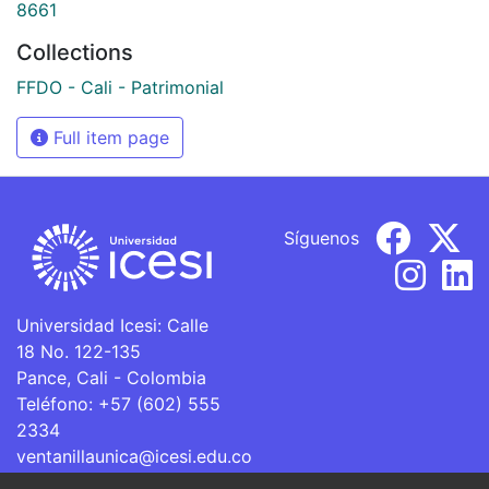
8661
Collections
FFDO - Cali - Patrimonial
Full item page
Síguenos
Universidad Icesi: Calle
18 No. 122-135
Pance, Cali - Colombia
Teléfono: +57 (602) 555
2334
ventanillaunica@icesi.edu.co