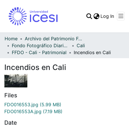
(curren
Log In
Communities & Collec
All of DSpace
Home
Archivo del Patrimonio Fotográfico y Fílmico del Valle del Cauca
Fondo Fotográfico Diario Occidente
Cali
Statistics
FFDO - Cali - Patrimonial
Incendios en Cali
Incendios en Cali
Files
FDO016553.jpg
(5.99 MB)
FDO016553A.jpg
(7.19 MB)
Date