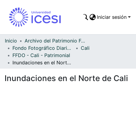
Iniciar sesión
Comunidades
Todo DSpace
Inicio
Archivo del Patrimonio Fotográfico y Fílmico del Valle del Cauca
Fondo Fotográfico Diario Occidente
Cali
Estadísticas
FFDO - Cali - Patrimonial
Inundaciones en el Norte de Cali
Inundaciones en el Norte de Cali