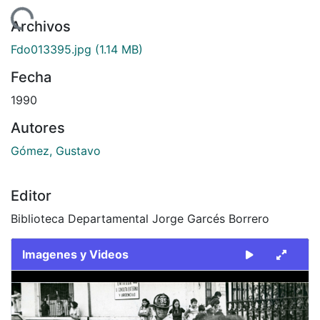
ndo...
Archivos
Fdo013395.jpg
(1.14 MB)
Fecha
1990
Autores
Gómez, Gustavo
Editor
Biblioteca Departamental Jorge Garcés Borrero
Imagenes y Videos
Slide 1 of 1