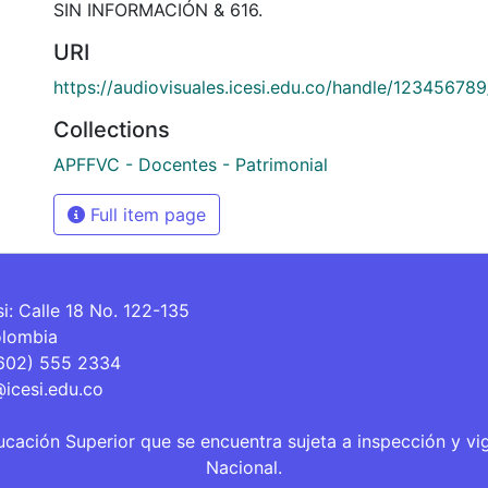
SIN INFORMACIÓN & 616.
URI
https://audiovisuales.icesi.edu.co/handle/12345678
Collections
APFFVC - Docentes - Patrimonial
Full item page
si: Calle 18 No. 122-135
olombia
(602) 555 2334
@icesi.edu.co
ucación Superior que se encuentra sujeta a inspección y vi
Nacional.