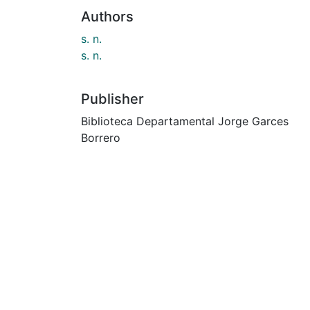
Authors
s. n.
s. n.
Publisher
Biblioteca Departamental Jorge Garces
Borrero