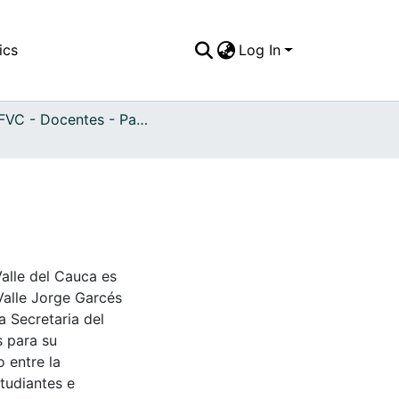
ics
Log In
APFFVC - Docentes - Patrimonial
Valle del Cauca es
Valle Jorge Garcés
a Secretaria del
s para su
 entre la
tudiantes e