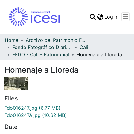
(curren
Log In
Communities & Collec
All of DSpace
Home
Archivo del Patrimonio Fotográfico y Fílmico del Valle del Cauca
Fondo Fotográfico Diario Occidente
Cali
Statistics
FFDO - Cali - Patrimonial
Homenaje a Lloreda
Homenaje a Lloreda
Files
Fdo016247.jpg
(6.77 MB)
Fdo016247A.jpg
(10.62 MB)
Date