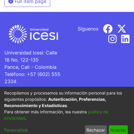
Full item page
Síguenos
Universidad Icesi: Calle
18 No. 122-135
Pance, Cali - Colombia
Teléfono: +57 (602) 555
2334
ventanillaunica@icesi.edu.co
Recopilamos y procesamos su información personal para los
siguientes propósitos:
Autenticación, Preferencias,
La Universidad Icesi es una Institución de Educación
Reconocimiento y Estadísticas
.
Superior que se encuentra sujeta a inspección y vigilancia
Para obtener más información, lea nuestra
política de
por parte del Ministerio de Educación Nacional.
privacidad
.
Cookie
Privacy
End User
Send
Personalizar
Rechazar
Aceptar